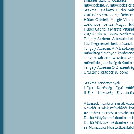
Simándi Szilvia, Oszlánczi Tí
művelődésig: A művelődés és a
Szakmai Találkozó Durkó Máty
2016.06.16-2016.06.17. Debrece
Hüber Gabriella Margit: Vitain
2017. november 22 - Magyar T
Hüber Gabriella Margit: Vitai
2017. április 02. Tavaszi Szél (Mi
Tengely Adrienn: A társulati é
László egri érseki beiktatásának 
Tengely Adrienn: A Mária-kongr
műveltség élménye c. konferenci
Tengely Adrienn: A Mária-kong
művelődés, közösségek Konferen
Tengely Adrienn: Oltáriszentség
Uraj, 2016. október. 8. (2016)
Szakmai rendezvények:
I. Eger – Közösség – Együttműk
II. Eger – Közösség – Együttmű
A tanszék munkatársainak közös
Nevelés, iskolák, művelődés, k
Az emberi jelenség: a nevelés 
Durkó Mátyás emlékkonferencia,
Durkó Mátyás emlékkonferencia,
14. Nemzeti és Nemzetközi Lifel