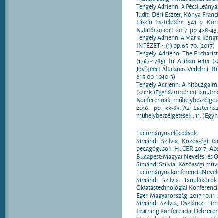
Tengely Adrienn: A Pécsi Leánya
Judit, Déri Eszter, Kónya Franc
László tiszteletére. 541 p. K
Kutatócsoport, 2017. pp. 428-4
Tengely Adrienn: A Mária-kon
INTÉZET 4:(1) pp. 65-70. (2017)
Tengely Adrienn: The Eucharist 
(1767-1785). In: Alabán Péter 
Jövőjéért Általános Védelmi, B
615-00-1040-3)
Tengely Adrienn: A hitbuzgalmi
(szerk.)Egyháztörténeti tanulm
Konferenciák, műhelybeszélgetés
2016. pp. 33-63.(Az Eszterhá
műhelybeszélgetések.; 11..)Egy
Tudományos előadások:
Simándi Szilvia: Közösségi tan
pedagógusok. HuCER 2017: Abszt
Budapest: Magyar Nevelés- és Ok
Simándi Szilvia: Közösségi műv
Tudományos konferencia Nevelé
Simándi Szilvia: Tanulókörö
Oktatástechnológiai Konferencia 
Eger, Magyarország, 2017.10.11-20
Simándi Szilvia, Oszlánczi Tí
Learning Konferencia, Debrecen,