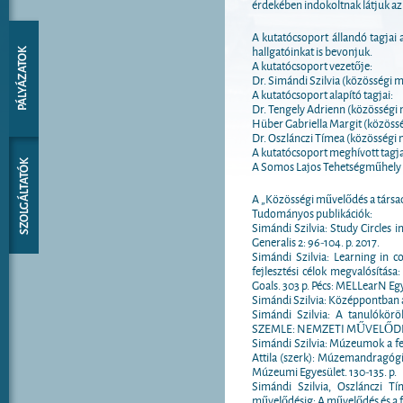
érdekében indokoltnak látjuk az
A kutatócsoport állandó tagjai
hallgatóinkat is bevonjuk.
A kutatócsoport vezetője:
Dr. Simándi Szilvia (közösségi mű
A kutatócsoport alapító tagjai:
Dr. Tengely Adrienn (közösségi 
Hüber Gabriella Margit (közössé
Dr. Oszlánczi Tímea (közösségi m
A kutatócsoport meghívott tagja
A Somos Lajos Tehetségműhely 
A „Közösségi művelődés a társa
Tudományos publikációk:
Simándi Szilvia: Study Circles 
Generalis 2: 96-104. p. 2017.
Simándi Szilvia: Learning in c
fejlesztési célok megvalósítá
Goals. 303 p. Pécs: MELLearN Egy
Simándi Szilvia: Középpontban a k
Simándi Szilvia: A tanulókörö
SZEMLE: NEMZETI MŰVELŐDÉSI
Simándi Szilvia: Múzeumok a fel
Attila (szerk): Múzemandragógi
Múzeumi Egyesület. 130-135. p.
Simándi Szilvia, Oszlánczi Tí
művelődésig: A művelődés és a f