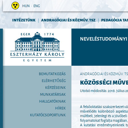
HUN
•
ENG
INTÉZETÜNK
ANDRAGÓGIAI ÉS KÖZMŰV. TSZ
PEDAGÓGIA TA
|
|
NEVELÉSTUDOMÁNYI 
BEMUTATKOZÁS
ANDRAGÓGIAI ÉS KÖZMŰV. T
ELÉRHETŐSÉG
KÖZÖSSÉGI MŰVE
KÉPZÉSEINK
Utolsó módosítás: 2018. július 2
MUNKATÁRSAK
HALLGATÓKNAK
A felsőoktatási szakszerkezet v
HÍREK
művelődés különböző aspektusa
KUTATÓCSOPORTUNK
múltbeli, jelenlegi és a jövőbe
folyamatokat foglalja magában,
A kutatási eredményeinknek t