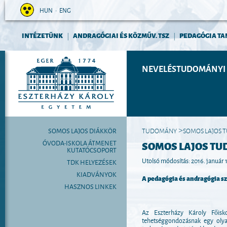
HUN
•
ENG
INTÉZETÜNK
ANDRAGÓGIAI ÉS KÖZMŰV. TSZ
PEDAGÓGIA TA
|
|
NEVELÉSTUDOMÁNYI 
SOMOS LAJOS DIÁKKÖR
TUDOMÁNY
SOMOS LAJOS 
>
ÓVODA-ISKOLA ÁTMENET
SOMOS LAJOS T
KUTATÓCSOPORT
Utolsó módosítás: 2016. január 
TDK HELYEZÉSEK
KIADVÁNYOK
A pedagógia és andragógia s
HASZNOS LINKEK
Az Eszterházy Károly Fői
tehetséggondozásnak egy olya