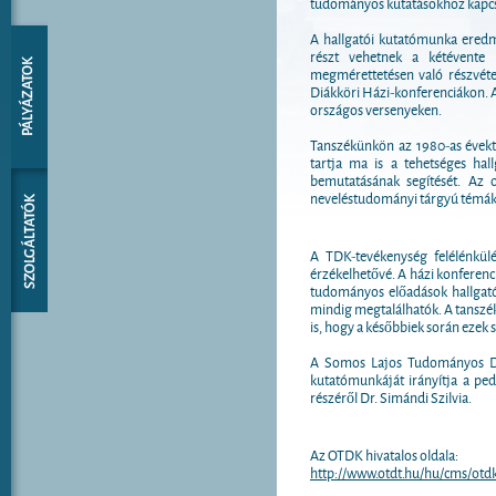
tudományos kutatásokhoz kapc
A hallgatói kutatómunka eredm
részt vehetnek a kétévente
megmérettetésen való részvétel
Diákköri Házi-konferenciákon. A
országos versenyeken.
Tanszékünkön az 1980-as évekt
tartja ma is a tehetséges hal
bemutatásának segítését. Az o
neveléstudományi tárgyú témákb
A TDK-tevékenység felélénkülé
érzékelhetővé. A házi konferenc
tudományos előadások hallgató
mindig megtalálhatók. A tanszé
is, hogy a későbbiek során ezek 
A Somos Lajos Tudományos Di
kutatómunkáját irányítja a pe
részéről Dr. Simándi Szilvia.
Az OTDK hivatalos oldala:
http://www.otdt.hu/hu/cms/otdk