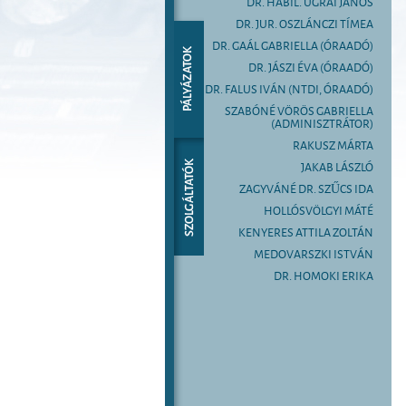
DR. HABIL. UGRAI JÁNOS
DR. JUR. OSZLÁNCZI TÍMEA
DR. GAÁL GABRIELLA (ÓRAADÓ)
DR. JÁSZI ÉVA (ÓRAADÓ)
DR. FALUS IVÁN (NTDI, ÓRAADÓ)
SZABÓNÉ VÖRÖS GABRIELLA
(ADMINISZTRÁTOR)
RAKUSZ MÁRTA
JAKAB LÁSZLÓ
ZAGYVÁNÉ DR. SZŰCS IDA
HOLLÓSVÖLGYI MÁTÉ
KENYERES ATTILA ZOLTÁN
MEDOVARSZKI ISTVÁN
DR. HOMOKI ERIKA