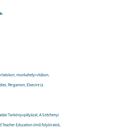
n:
orlatokon, munkahelyi vitákon,
dies, Pergamon, Elsevire (a
tatási Tankönyvpályázat, A Széchenyi
d Teacher Education című folyóiratok,