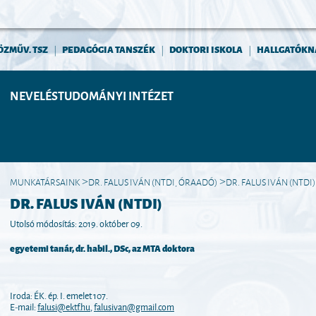
ÖZMŰV. TSZ
PEDAGÓGIA TANSZÉK
DOKTORI ISKOLA
HALLGATÓKN
|
|
|
NEVELÉSTUDOMÁNYI INTÉZET
MUNKATÁRSAINK
DR. FALUS IVÁN (NTDI, ÓRAADÓ)
DR. FALUS IVÁN (NTDI)
>
>
DR. FALUS IVÁN (NTDI)
Utolsó módosítás: 2019. október 09.
egyetemi tanár, dr. habil., DSc, az MTA doktora
Iroda: ÉK. ép. I. emelet 107.
E-mail:
falusi@ektf.hu
,
falusivan@gmail.com