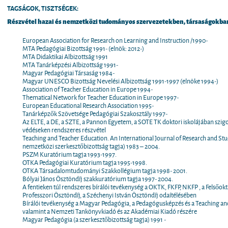
TAGSÁGOK, TISZTSÉGEK:
Részvétel hazai és nemzetközi tudományos szervezetekben, társaságokba
European Association for Research on Learning and Instruction /1990-
MTA Pedagógiai Bizottság 1991- (elnök: 2012-)
MTA Didaktikai Albizottság 1991
MTA Tanárképzési Albizottság 1991-
Magyar Pedagógiai Társaság 1984-
Magyar UNESCO Bizottság Nevelési Albizottság 1991-1997 (elnöke 1994-)
Association of Teacher Education in Europe 1994-
Thematical Network for Teacher Education in Europe 1997-
European Educational Research Association 1995-
Tanárképzők Szövetsége Pedagógiai Szakosztály 1997-
Az ELTE, a DE, a SZTE, a Pannon Egyetem, a SOTE TK doktori iskolájában szig
védéseken rendszeres részvétel
Teaching and Teacher Education. An International Journal of Research and Stu
nemzetközi szerkesztőbizottság tagja) 1983 – 2004.
PSZM Kuratórium tagja 1993-1997.
OTKA Pedagógiai Kuratórium tagja 1995-1998.
OTKA Társadalomtudományi Szakkollégium tagja 1998- 2001.
Bólyai János Ösztöndíj szakkuratórium tagja 1997- 2004.
A fentieken túl rendszeres bírálói tevékenység a OKTK, FKFP, NKFP , a Felsőok
Professzori Ösztöndíj, a Széchenyi István Ösztöndíj odaítélésében
Bírálói tevékenység a Magyar Pedagógia, a Pedagógusképzés és a Teaching an
valamint a Nemzeti Tankönyvkiadó és az Akadémiai Kiadó részére
Magyar Pedagógia (a szerkesztőbizottság tagja) 1991 -