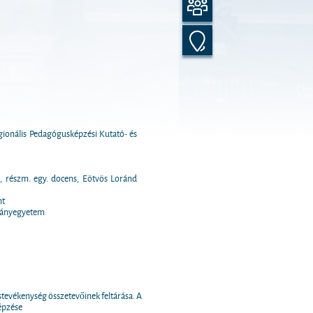
gionális Pedagógusképzési Kutató- és
 részm. egy. docens, Eötvös Loránd
nt
ományegyetem
tevékenység összetevőinek feltárása. A
épzése