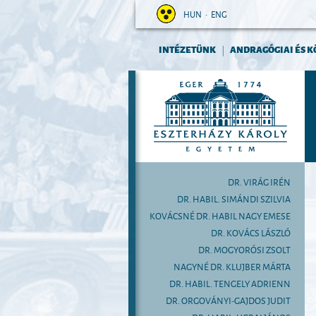
HUN
•
ENG
INTÉZETÜNK
ANDRAGÓGIAI ÉS K
|
DR. VIRÁG IRÉN
DR. HABIL. SIMÁNDI SZILVIA
KOVÁCSNÉ DR. HABIL NAGY EMESE
DR. KOVÁCS LÁSZLÓ
DR. MOGYORÓSI ZSOLT
NAGYNÉ DR. KLUJBER MÁRTA
DR. HABIL. TENGELY ADRIENN
DR. ORGOVÁNYI-GAJDOS JUDIT