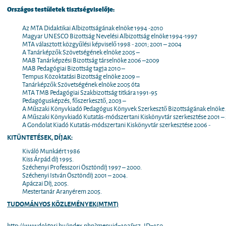
Országos testületek tisztségviselője:
Az MTA Didaktikai Albizottságának elnöke 1994 -2010
Magyar UNESCO Bizottság Nevelési Albizottság elnöke 1994-1997
MTA választott közgyűlési képviselő 1998 - 2001; 2001 – 2004
A Tanárképzők Szövetségének elnöke 2005 –
MAB Tanárképzési Bizottság társelnöke 2006 –2009
MAB Pedagógiai Bizottság tagja 2010 –
Tempus Közoktatási Bizottság elnöke 2009 –
Tanárképzők Szövetségének elnöke 2005 óta
MTA TMB Pedagógiai Szakbizottság titkára 1991-95
Pedagógusképzés, főszerkesztő, 2003 –
A Műszaki Könyvkiadó Pedagógus Könyvek Szerkesztő Bizottságának elnöke 
A Műszaki Könyvkiadó Kutatás-módszertani Kiskönyvtár szerkesztése 2001 –
A Gondolat Kiadó Kutatás-módszertani Kiskönyvtár szerkesztése 2006 -
KITÜNTETÉSEK, DÍJAK:
Kiváló Munkáért 1986
Kiss Árpád díj 1995.
Széchenyi Professzori Ösztöndíj 1997 – 2000.
Széchenyi István Ösztöndíj 2001 – 2004.
Apáczai Díj, 2005.
Mestertanár Aranyérem 2005.
TUDOMÁNYOS KÖZLEMÉNYEK(MTMT)
http://www.doktori.hu/index.php?menuid=192&sz_ID=150