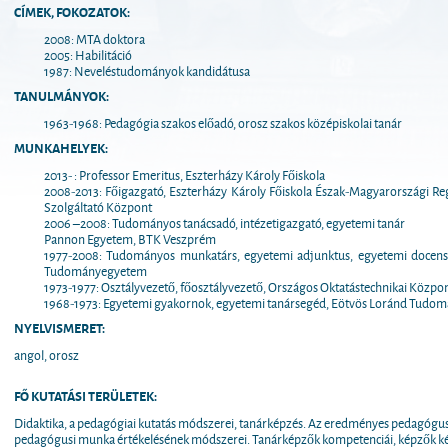
CÍMEK, FOKOZATOK:
2008: MTA doktora
2005: Habilitáció
1987: Neveléstudományok kandidátusa
TANULMÁNYOK:
1963-1968: Pedagógia szakos előadó, orosz szakos középiskolai tanár
MUNKAHELYEK:
2013- : Professor Emeritus, Eszterházy Károly Főiskola
2008-2013: Főigazgató, Eszterházy Károly Főiskola Észak-Magyarországi Re
Szolgáltató Központ
2006 –2008: Tudományos tanácsadó, intézetigazgató, egyetemi tanár
Pannon Egyetem, BTK Veszprém
1977-2008: Tudományos munkatárs, egyetemi adjunktus, egyetemi docens,
Tudományegyetem
1973-1977: Osztályvezető, főosztályvezető, Országos Oktatástechnikai Közpo
1968-1973: Egyetemi gyakornok, egyetemi tanársegéd, Eötvös Loránd Tud
NYELVISMERET:
angol, orosz
FŐ KUTATÁSI TERÜLETEK:
Didaktika, a pedagógiai kutatás módszerei, tanárképzés. Az eredményes pedagógus
pedagógusi munka értékelésének módszerei. Tanárképzők kompetenciái, képzők k