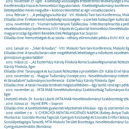
• 2013. november 27. Eger - Kisebbségi közösségek értékteremtő tevékenysége a mú
Konferenciája Hazai és Nemzetközi Jógyakorlatok - Kisebbségtudományi konferencia
betelepedése Heves megyébe – különös tekintettel az egri vonatkozásokra
• 2014. február 7. - „A pedagógia kultúrája" - VII. Miskolci Taní-tani Konferencia, M
Előadás címe: Értékteremtő kisebbségi közösségek – a szerbek hatása Eger kultúráj
• 2014. november 27.- "Humán tudományok Találkozása - Interdiszciplinaritás a p
neveléstudományi konferencia /VIII. Képzés és Gyakorlat Nemzetközi Neveléstudo
magyarországi Egyetem Benedek Elek Pedagógiai Kar, Sopron
Előadás címe: Nemzetiségek és az iskola – néhány előremutató példa a XVIII-XIX. sz
• 2015. január 30. - „Siker és kudarc" - VIII. Miskolci Taní-tani Konferencia, Miskolc
Előadás címe: A tanulói/tanári siker megélésének lehetőségei a művészeti nevelésen 
gimnázium gyakorlatából
• 2015. május 22. - „Az Eszterházy Károly Főiskola Roma Szakkollégiumának fejleszt
Károly Főiskola, Eger
Előadás címe: Tananyagok és kurzusok fejlesztése a projektben (Dr. Kállai Ernő társ
• 2015. november 25. - Magyar Tudomány Ünnepe 2015 - Neveléstudományi Intézet P
és társadalom" tudományos konferencia - Eszterházy Károly Főiskola, Eger
Előadás címe: A tanári hivatás történeti megközelítésben – egy tanító rend egri péld
• 2015. november 25. - MTA MAB Neveléstudományi Szakbizottság Tudományos Konfe
Eger
Levezető-elnök: Dr. Kovács László (MTA MAB Neveléstudományi Szakbizottság titk
• 2016. június 23. - NymE BPK – Sopron
Előadás címe: A tanítójelöltek gyakorlati képzésének kihívásai - egy új utat kereső m
• 2016. október 7-9. - V. GYERGYÓI MENTÁLHIGIÉNÉS NAPOK (Babeş–Bolyai Tudom
Munka Kar, Szociális Munka Tagozat; Gyergyói Közösségi és Szociális Erőforrásköz
Szociálpedagógia Tanszék; MTA Miskolci Területi Bizottsága, Neveléstudományi S
Gyergyószentmiklós (Románia)