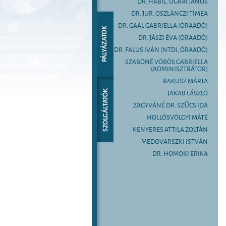
DR. HABIL. UGRAI JÁNOS
DR. JUR. OSZLÁNCZI TÍMEA
DR. GAÁL GABRIELLA (ÓRAADÓ)
DR. JÁSZI ÉVA (ÓRAADÓ)
DR. FALUS IVÁN (NTDI, ÓRAADÓ)
SZABÓNÉ VÖRÖS GABRIELLA
(ADMINISZTRÁTOR)
RAKUSZ MÁRTA
JAKAB LÁSZLÓ
ZAGYVÁNÉ DR. SZŰCS IDA
HOLLÓSVÖLGYI MÁTÉ
KENYERES ATTILA ZOLTÁN
MEDOVARSZKI ISTVÁN
DR. HOMOKI ERIKA