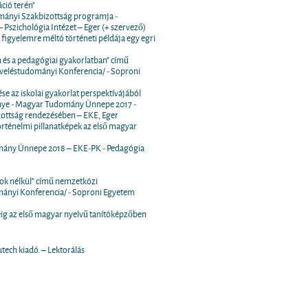
ció terén"
ányi Szakbizottság programja -
Pszichológia Intézet – Eger (+ szervező)
figyelemre méltó történeti példája egy egri
an és a pedagógiai gyakorlatban" című
veléstudományi Konferencia/ - Soproni
e az iskolai gyakorlat perspektívájából
ménye - Magyar Tudomány Ünnepe 2017 -
ttság rendezésében – EKE, Eger
Történelmi pillanatképek az első magyar
domány Ünnepe 2018 – EKE-PK - Pedagógia
rok nélkül" című nemzetközi
mányi Konferencia/ - Soproni Egyetem
éig az első magyar nyelvű tanítóképzőben
utech kiadó. – Lektorálás