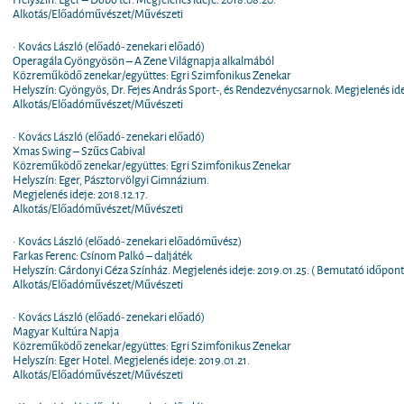
Alkotás/Előadóművészet/Művészeti
• Kovács László (előadó- zenekari előadó)
Operagála Gyöngyösön – A Zene Világnapja alkalmából
Közreműködő zenekar/együttes: Egri Szimfonikus Zenekar
Helyszín: Gyöngyös, Dr. Fejes András Sport-, és Rendezvénycsarnok. Megjelenés ide
Alkotás/Előadóművészet/Művészeti
• Kovács László (előadó- zenekari előadó)
Xmas Swing – Szűcs Gabival
Közreműködő zenekar/együttes: Egri Szimfonikus Zenekar
Helyszín: Eger, Pásztorvölgyi Gimnázium.
Megjelenés ideje: 2018.12.17.
Alkotás/Előadóművészet/Művészeti
• Kovács László (előadó- zenekari előadóművész)
Farkas Ferenc: Csínom Palkó – daljáték
Helyszín: Gárdonyi Géza Színház. Megjelenés ideje: 2019.01.25. ( Bemutató időpontj
Alkotás/Előadóművészet/Művészeti
• Kovács László (előadó- zenekari előadó)
Magyar Kultúra Napja
Közreműködő zenekar/együttes: Egri Szimfonikus Zenekar
Helyszín: Eger Hotel. Megjelenés ideje: 2019.01.21.
Alkotás/Előadóművészet/Művészeti