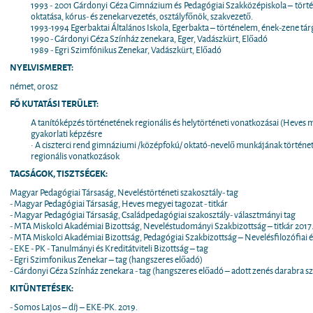
1993 - 2001 Gárdonyi Géza Gimnázium és Pedagógiai Szakközépiskola – tört
oktatása, kórus- és zenekarvezetés, osztályfőnök, szakvezető.
1993-1994 Egerbaktai Általános Iskola, Egerbakta – történelem, ének-zene tár
1990 - Gárdonyi Géza Színház zenekara, Eger, Vadászkürt, Előadó
1989 - Egri Szimfónikus Zenekar, Vadászkürt, Előadó
NYELVISMERET:
német, orosz
FŐ KUTATÁSI TERÜLET:
A tanítóképzés történetének regionális és helytörténeti vonatkozásai (Heves m
gyakorlati képzésre
• A ciszterci rend gimnáziumi /középfokú/ oktató-nevelő munkájának történet
regionális vonatkozások
TAGSÁGOK, TISZTSÉGEK:
Magyar Pedagógiai Társaság, Neveléstörténeti szakosztály- tag
- Magyar Pedagógiai Társaság, Heves megyei tagozat - titkár
- Magyar Pedagógiai Társaság, Családpedagógiai szakosztály- választmányi tag
- MTA Miskolci Akadémiai Bizottság, Neveléstudományi Szakbizottság – titkár 2017.
- MTA Miskolci Akadémiai Bizottság, Pedagógiai Szakbizottság – Nevelésfilozófiai 
- EKE - PK - Tanulmányi és Kreditátviteli Bizottság – tag
- Egri Szimfonikus Zenekar – tag (hangszeres előadó)
- Gárdonyi Géza Színház zenekara - tag (hangszeres előadó – adott zenés darabra s
KITÜNTETÉSEK:
- Somos Lajos – díj – EKE-PK. 2019.