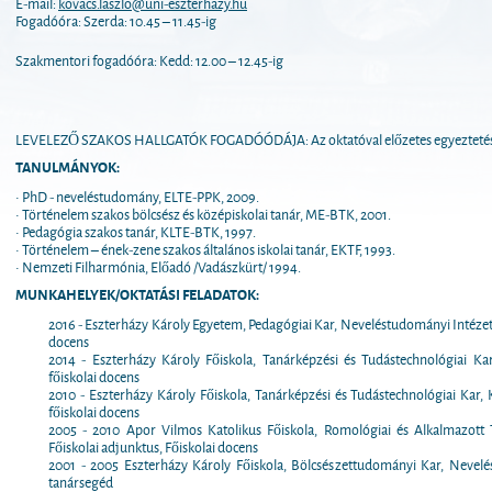
E-mail:
kovacs.laszlo@uni-eszterhazy.hu
Fogadóóra: Szerda: 10.45 – 11.45-ig
Szakmentori fogadóóra: Kedd: 12.00 – 12.45-ig
LEVELEZŐ SZAKOS HALLGATÓK FOGADÓÓDÁJA: Az oktatóval előzetes egyeztetés 
TANULMÁNYOK:
• PhD - neveléstudomány, ELTE-PPK, 2009.
• Történelem szakos bölcsész és középiskolai tanár, ME-BTK, 2001.
• Pedagógia szakos tanár, KLTE-BTK, 1997.
• Történelem – ének-zene szakos általános iskolai tanár, EKTF, 1993.
• Nemzeti Filharmónia, Előadó /Vadászkürt/ 1994.
MUNKAHELYEK/OKTATÁSI FELADATOK:
2016 - Eszterházy Károly Egyetem, Pedagógiai Kar, Neveléstudományi Intézet 
docens
2014 - Eszterházy Károly Főiskola, Tanárképzési és Tudástechnológiai Ka
főiskolai docens
2010 - Eszterházy Károly Főiskola, Tanárképzési és Tudástechnológiai Kar
főiskolai docens
2005 - 2010 Apor Vilmos Katolikus Főiskola, Romológiai és Alkalmazott 
Főiskolai adjunktus, Főiskolai docens
2001 - 2005 Eszterházy Károly Főiskola, Bölcsészettudományi Kar, Nevelés
tanársegéd