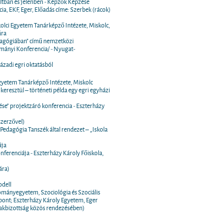
ltban és jelenben - Képzők Képzése
, EKF, Eger, Előadás címe: Szerbek (rácok)
iskolci Egyetem Tanárképző Intézete, Miskolc,
ára
edagógiában" című nemzetközi
mányi Konferencia/ - Nyugat-
ázadi egri oktatásból
i Egyetem Tanárképző Intézete, Miskolc
keresztül – történeti példa egy egri egyházi
ése" projektzáró konferencia - Eszterházy
szerzővel)
edagógia Tanszék által rendezet – „Iskola
ája
renciája - Eszterházy Károly Főiskola,
ára)
odell
ányegyetem, Szociológia és Szociális
pont; Eszterházy Károly Egyetem, Eger
zakbizottság közös rendezésében)