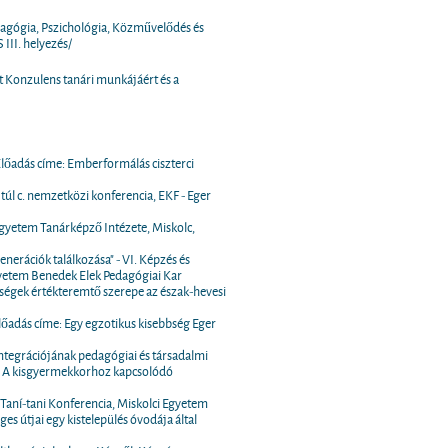
dagógia, Pszichológia, Közművelődés és
II. helyezés/
 Konzulens tanári munkájáért és a
 Előadás címe: Emberformálás ciszterci
 túl c. nemzetközi konferencia, EKF - Eger
 Egyetem Tanárképző Intézete, Miskolc,
erációk találkozása" - VI. Képzés és
etem Benedek Elek Pedagógiai Kar
ségek értékteremtő szerepe az észak-hevesi
Előadás címe: Egy egzotikus kisebbség Eger
ntegrációjának pedagógiai és társadalmi
e: A kisgyermekkorhoz kapcsolódó
i Taní-tani Konferencia, Miskolci Egyetem
s útjai egy kistelepülés óvodája által