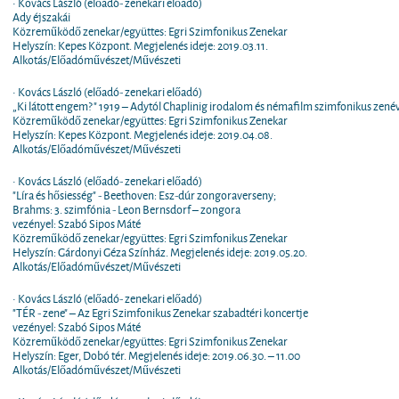
• Kovács László (előadó- zenekari előadó)
Ady éjszakái
Közreműködő zenekar/együttes: Egri Szimfonikus Zenekar
Helyszín: Kepes Központ. Megjelenés ideje: 2019.03.11.
Alkotás/Előadóművészet/Művészeti
• Kovács László (előadó- zenekari előadó)
„Ki látott engem?" 1919 – Adytól Chaplinig irodalom és némafilm szimfonikus zené
Közreműködő zenekar/együttes: Egri Szimfonikus Zenekar
Helyszín: Kepes Központ. Megjelenés ideje: 2019.04.08.
Alkotás/Előadóművészet/Művészeti
• Kovács László (előadó- zenekari előadó)
"Líra és hősiesség" - Beethoven: Esz-dúr zongoraverseny;
Brahms: 3. szimfónia - Leon Bernsdorf – zongora
vezényel: Szabó Sipos Máté
Közreműködő zenekar/együttes: Egri Szimfonikus Zenekar
Helyszín: Gárdonyi Géza Színház. Megjelenés ideje: 2019.05.20.
Alkotás/Előadóművészet/Művészeti
• Kovács László (előadó- zenekari előadó)
"TÉR - zene" – Az Egri Szimfonikus Zenekar szabadtéri koncertje
vezényel: Szabó Sipos Máté
Közreműködő zenekar/együttes: Egri Szimfonikus Zenekar
Helyszín: Eger, Dobó tér. Megjelenés ideje: 2019.06.30. – 11.00
Alkotás/Előadóművészet/Művészeti