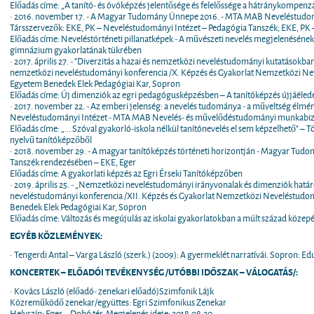
Előadás címe: „A tanító- és óvóképzés jelentősége és felelőssége a hátránykompenzá
• 2016. november 17. - A Magyar Tudomány Ünnepe 2016. - MTA MAB Neveléstudom
Társszervezők: EKE, PK – Neveléstudományi Intézet – Pedagógia Tanszék; EKE, PK – 
Előadás címe: Neveléstörténeti pillanatképek - A művészeti nevelés megjelenésének 
gimnázium gyakorlatának tükrében
• 2017. április 27. - "Diverzitás a hazai és nemzetközi neveléstudományi kutatásokb
nemzetközi neveléstudományi konferencia /X. Képzés és Gyakorlat Nemzetközi Ne
Egyetem Benedek Elek Pedagógiai Kar, Sopron
Előadás címe: Új dimenziók az egri pedagógusképzésben – A tanítóképzés újjáéledés
• 2017. november 22. - Az emberi jelenség: a nevelés tudománya - a műveltség él
Neveléstudományi Intézet - MTA MAB Nevelés- és művelődéstudományi munkabizo
Előadás címe: „... Szóval gyakorló-iskola nélkül tanítónevelés el sem képzelhető" – 
nyelvű tanítóképzőből
• 2018. november 29. - A magyar tanítóképzés történeti horizontján - Magyar Tu
Tanszék rendezésében – EKE, Eger
Előadás címe: A gyakorlati képzés az Egri Érseki Tanítóképzőben
• 2019. április 25. - „Nemzetközi neveléstudományi irányvonalak és dimenziók hatá
neveléstudományi konferencia /XII. Képzés és Gyakorlat Nemzetközi Neveléstudo
Benedek Elek Pedagógiai Kar, Sopron
Előadás címe: Változás és megújulás az iskolai gyakorlatokban a múlt század közep
EGYÉB KÖZLEMÉNYEK:
• Tengerdi Antal – Varga László (szerk.) (2009): A gyermeklét narratívái. Sopron: Ed
KONCERTEK – ELŐADÓI TEVÉKENYSÉG /UTÓBBI IDŐSZAK – VÁLOGATÁS/:
• Kovács László (előadó- zenekari előadó)Szimfonik Lájk
Közreműködő zenekar/együttes: Egri Szimfonikus Zenekar
Helyszín: Eger – Dobó tér. Megjelenés ideje: 2018.08.20.