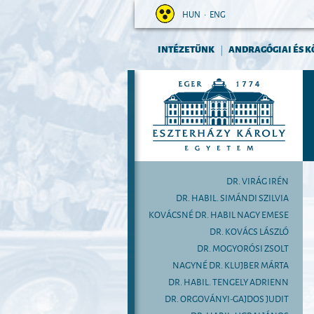
HUN
•
ENG
INTÉZETÜNK
ANDRAGÓGIAI ÉS K
|
DR. VIRÁG IRÉN
DR. HABIL. SIMÁNDI SZILVIA
KOVÁCSNÉ DR. HABIL NAGY EMESE
DR. KOVÁCS LÁSZLÓ
DR. MOGYORÓSI ZSOLT
NAGYNÉ DR. KLUJBER MÁRTA
DR. HABIL. TENGELY ADRIENN
DR. ORGOVÁNYI-GAJDOS JUDIT