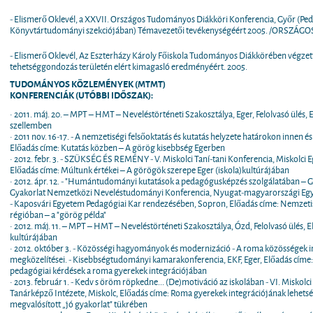
- Elismerő Oklevél, a XXVII. Országos Tudományos Diákköri Konferencia, Győr (Pe
Könyvtártudományi szekciójában) Témavezetői tevékenységéért 2005. /ORSZÁGOS I
- Elismerő Oklevél, Az Eszterházy Károly Főiskola Tudományos Diákkörében végzett
tehetséggondozás területén elért kimagasló eredményéért. 2005.
TUDOMÁNYOS KÖZLEMÉNYEK (MTMT)
KONFERENCIÁK (UTÓBBI IDŐSZAK):
• 2011. máj. 20. – MPT – HMT – Neveléstörténeti Szakosztálya, Eger, Felolvasó ülés,
szellemben
• 2011 nov. 16-17. - A nemzetiségi felsőoktatás és kutatás helyzete határokon innen és
Előadás címe: Kutatás közben – A görög kisebbség Egerben
• 2012. febr. 3. - SZÜKSÉG ÉS REMÉNY - V. Miskolci Taní-tani Konferencia, Miskolci
Előadás címe: Múltunk értékei – A görögök szerepe Eger (iskola)kultúrájában
• 2012. ápr. 12. - "Humántudományi kutatások a pedagógusképzés szolgálatában – Gen
Gyakorlat Nemzetközi Neveléstudományi Konferencia, Nyugat-magyarországi Egy
- Kaposvári Egyetem Pedagógiai Kar rendezésében, Sopron, Előadás címe: Nemzeti
régióban – a "görög példa"
• 2012. máj. 11. – MPT – HMT – Neveléstörténeti Szakosztálya, Ózd, Felolvasó ülés, 
kultúrájában
• 2012. október 3. - Közösségi hagyományok és modernizáció - A roma közösségek i
megközelítései. - Kisebbségtudományi kamarakonferencia, EKF, Eger, Előadás cím
pedagógiai kérdések a roma gyerekek integrációjában
• 2013. február 1. - Kedv s öröm röpkedne... (De)motiváció az iskolában - VI. Miskolc
Tanárképző Intézete, Miskolc, Előadás címe: Roma gyerekek integrációjának lehetsége
megvalósított „jó gyakorlat" tükrében