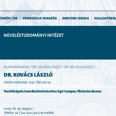
ÖZMŰV. TSZ
PEDAGÓGIA TANSZÉK
DOKTORI ISKOLA
HALLGATÓKN
|
|
|
NEVELÉSTUDOMÁNYI INTÉZET
MUNKATÁRSAINK
DR. KOVÁCS LÁSZLÓ
DR. KOVÁCS LÁSZLÓ
>
>
>
DR. KOVÁCS LÁSZLÓ
Utolsó módosítás: 2021. február 04.
Tanítóképzés koordinátorhelyettes Egri Campus, főiskolai docens
Iroda: ÉK. ép. alagsor 7.
Telefon: 36 / 520-400 (4312-es mellék)