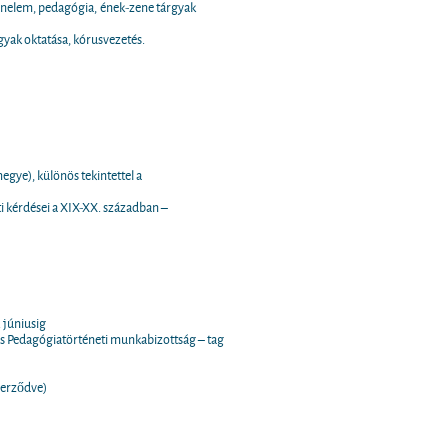
énelem, pedagógia, ének-zene tárgyak
gyak oktatása, kórusvezetés.
egye), különös tekintettel a
i kérdései a XIX-XX. században –
 júniusig
és Pedagógiatörténeti munkabizottság – tag
zerződve)