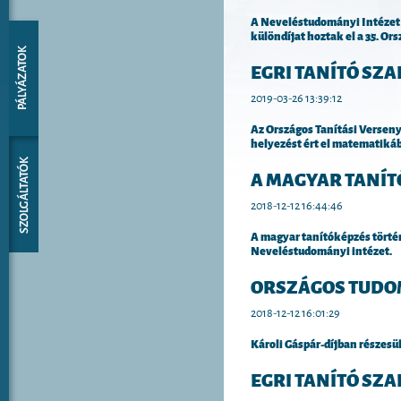
A Neveléstudományi Intézet h
különdíjat hoztak el a 35. Ors
EGRI TANÍTÓ SZ
2019-03-26 13:39:12
Az Országos Tanítási Verseny
helyezést ért el matematikáb
A MAGYAR TANÍT
2018-12-12 16:44:46
A magyar tanítóképzés törté
Neveléstudományi intézet.
ORSZÁGOS TUDOM
2018-12-12 16:01:29
Károli Gáspár-díjban részesü
EGRI TANÍTÓ SZ