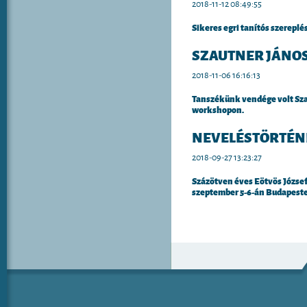
2018-11-12 08:49:55
Sikeres egri tanítós szerepl
SZAUTNER JÁNO
2018-11-06 16:16:13
Tanszékünk vendége volt Szau
workshopon.
NEVELÉSTÖRTÉN
2018-09-27 13:23:27
Százötven éves Eötvös József
szeptember 5-6-án Budapesten