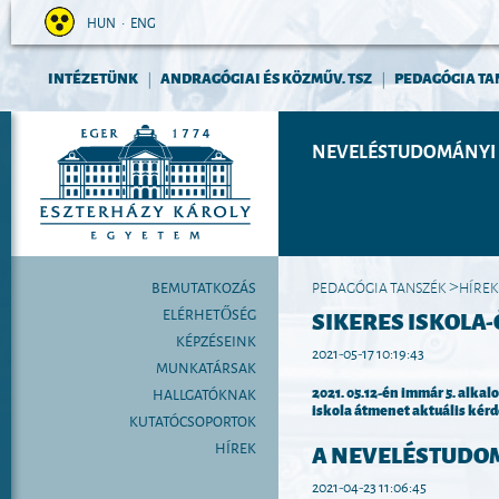
HUN
•
ENG
INTÉZETÜNK
ANDRAGÓGIAI ÉS KÖZMŰV. TSZ
PEDAGÓGIA TA
|
|
NEVELÉSTUDOMÁNYI 
BEMUTATKOZÁS
PEDAGÓGIA TANSZÉK
HÍREK
>
ELÉRHETŐSÉG
SIKERES ISKOLA
KÉPZÉSEINK
2021-05-17 10:19:43
MUNKATÁRSAK
2021. 05.12-én immár 5. alk
HALLGATÓKNAK
iskola átmenet aktuális kérd
KUTATÓCSOPORTOK
HÍREK
A NEVELÉSTUDOM
2021-04-23 11:06:45