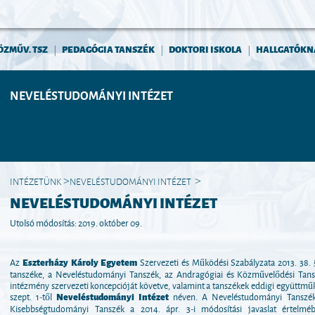
ÖZMŰV. TSZ
PEDAGÓGIA TANSZÉK
DOKTORI ISKOLA
HALLGATÓKN
|
|
|
NEVELÉSTUDOMÁNYI INTÉZET
INTÉZETÜNK
NEVELÉSTUDOMÁNYI INTÉZET
>
>
NEVELÉSTUDOMÁNYI INTÉZET
Utolsó módosítás: 2019. október 09.
Az
Eszterházy Károly Egyetem
Szervezeti és Működési Szabályzata 2013. 38. 
tanszéke, a Neveléstudományi Tanszék, az Andragógiai és Közművelődési Tan
intézmény szervezeti koncepcióját követve, valamint a tanszékek eddigi együttműkö
szept. 1-től
Neveléstudományi Intézet
néven. A Neveléstudományi Tanszék 
Kisebbségtudományi Tanszék a 2014. ápr. 3-i módosítási javaslat értelmé