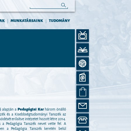
AK
MUNKATÁRSAINK
TUDOMÁNY
|
|
§ alapján a
Pedagógiai Kar
három önálló
szék és a Kisebbségtudományi Tanszék az
dését erősítve intézetet hozott létre 2014.
a Pedagógia Tanszék nevet vette fel. A
ben a Pedagógia Tanszék keretén belül