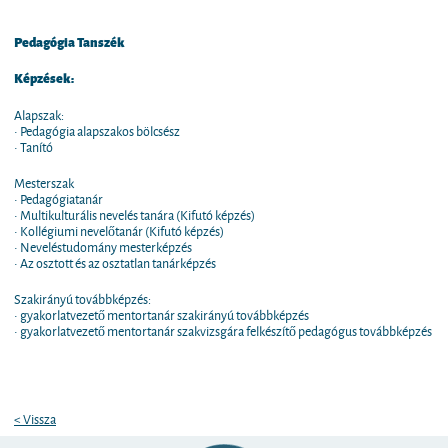
Pedagógia Tanszék
Képzések:
Alapszak:
• Pedagógia alapszakos bölcsész
• Tanító
Mesterszak
• Pedagógiatanár
• Multikulturális nevelés tanára (Kifutó képzés)
• Kollégiumi nevelőtanár (Kifutó képzés)
• Neveléstudomány mesterképzés
• Az osztott és az osztatlan tanárképzés
Szakirányú továbbképzés:
• gyakorlatvezető mentortanár szakirányú továbbképzés
• gyakorlatvezető mentortanár szakvizsgára felkészítő pedagógus továbbképzés
< Vissza