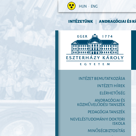
HUN
•
ENG
INTÉZETÜNK
ANDRAGÓGIAI ÉS K
|
INTÉZET BEMUTATKOZÁSA
INTÉZETI HÍREK
ELÉRHETŐSÉG
ANDRAGÓGIAI ÉS
KÖZMŰVELŐDÉSI TANSZÉK
PEDAGÓGIA TANSZÉK
NEVELÉSTUDOMÁNYI DOKTORI
ISKOLA
MINŐSÉGBIZTOSÍTÁS