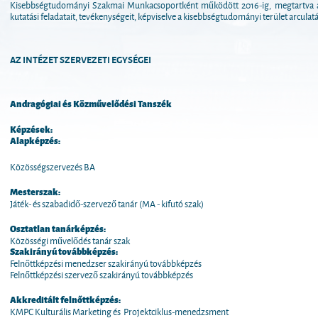
Kisebbségtudományi Szakmai Munkacsoportként működött 2016-ig, megtartva a
kutatási feladatait, tevékenységeit, képviselve a kisebbségtudományi terület arculatá
AZ INTÉZET SZERVEZETI EGYSÉGEI
Andragógiai és Közművelődési Tanszék
Képzések:
Alapképzés:
Közösségszervezés BA
Mesterszak:
Játék- és szabadidő-szervező tanár (MA - kifutó szak)
Osztatlan tanárképzés:
Közösségi művelődés tanár szak
Szakirányú továbbképzés:
Felnőttképzési menedzser szakirányú továbbképzés
Felnőttképzési szervező szakirányú továbbképzés
Akkreditált felnőttképzés:
KMPC Kulturális Marketing és Projektciklus-menedzsment