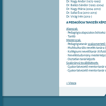
Dr. Nagy Andor (1975-1995)
Dr. Balázs Sándor (1995-2004)
Dr. Nagy Mária (2004-2010)
Dr. Sallai Éva (2010-2013)
Dr. Virág Irén (2013-)
A PEDAGÓGIA TANSZÉK KÉPZ
Alapszak:
• Pedagógia alapszakos bölcsész
• Tanító
Mesterszak:
• Pedagógiatanár
szakismertető 
• Multikulturális nevelés tanára 
• Kollégiumi nevelőtanár (Kifut
• Neveléstudomány mesterképz
• Osztatlan tanárképzés
Szakirányú továbbképzés:
• Gyakorlatvezető mentortanár 
• Gyakorlatvezető mentortanár 
< Vissza