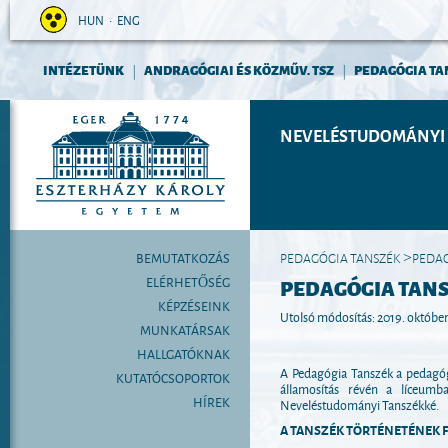
HUN
•
ENG
INTÉZETÜNK
ANDRAGÓGIAI ÉS KÖZMŰV. TSZ
PEDAGÓGIA TA
|
|
NEVELÉSTUDOMÁNYI 
BEMUTATKOZÁS
PEDAGÓGIA TANSZÉK
PEDAG
>
ELÉRHETŐSÉG
PEDAGÓGIA TAN
KÉPZÉSEINK
Utolsó módosítás: 2019. október
MUNKATÁRSAK
HALLGATÓKNAK
A Pedagógia Tanszék a pedagógi
KUTATÓCSOPORTOK
államosítás révén a líceumb
HÍREK
Neveléstudományi Tanszékké.
A TANSZÉK TÖRTÉNETÉNEK F