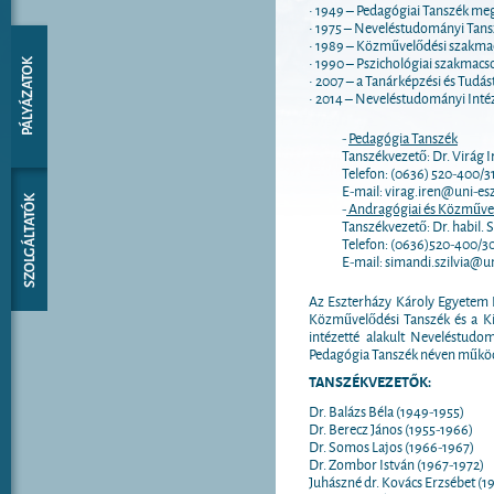
• 1949 – Pedagógiai Tanszék me
• 1975 – Neveléstudományi Tans
• 1989 – Közművelődési szakmac
• 1990 – Pszichológiai szakmacs
• 2007 – a Tanárképzési és Tudás
• 2014 – Neveléstudományi Inté
-
Pedagógia Tanszék
Tanszékvezető: Dr. Virág I
Telefon: (0636) 520-400/3
E-mail: virag.iren@uni-es
-
Andragógiai és Közművel
Tanszékvezető: Dr. habil. 
Telefon: (0636)520-400/3
E-mail: simandi.szilvia@u
Az Eszterházy Károly Egyetem 
Közművelődési Tanszék és a Ki
intézetté alakult Neveléstudo
Pedagógia Tanszék néven műkö
TANSZÉKVEZETŐK:
Dr. Balázs Béla (1949-1955)
Dr. Berecz János (1955-1966)
Dr. Somos Lajos (1966-1967)
Dr. Zombor István (1967-1972)
Juhászné dr. Kovács Erzsébet (1