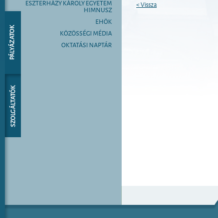
ESZTERHÁZY KÁROLY EGYETEM
< Vissza
HIMNUSZ
EHÖK
KÖZÖSSÉGI MÉDIA
OKTATÁSI NAPTÁR