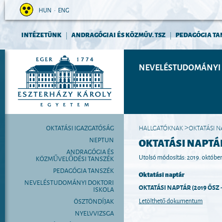
HUN
•
ENG
INTÉZETÜNK
ANDRAGÓGIAI ÉS KÖZMŰV. TSZ
PEDAGÓGIA TA
|
|
NEVELÉSTUDOMÁNYI 
OKTATÁSI IGAZGATÓSÁG
HALLGATÓKNAK
OKTATÁSI 
>
NEPTUN
OKTATÁSI NAPTÁ
ANDRAGÓGIA ÉS
Utolsó módosítás: 2019. október
KÖZMŰVELŐDÉSI TANSZÉK
PEDAGÓGIA TANSZÉK
Oktatási naptár
NEVELÉSTUDOMÁNYI DOKTORI
OKTATÁSI NAPTÁR (2019 ŐSZ 
ISKOLA
Letölthető dokumentum
ÖSZTÖNDÍJAK
NYELVVIZSGA