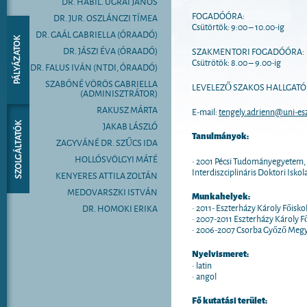
DR. HABIL. UGRAI JÁNOS
FOGADÓÓRA:
DR. JUR. OSZLÁNCZI TÍMEA
Csütörtök: 9:00 – 10.00-ig
DR. GAÁL GABRIELLA (ÓRAADÓ)
DR. JÁSZI ÉVA (ÓRAADÓ)
SZAKMENTORI FOGADÓÓRA:
Csütrötök: 8.00 – 9.00-ig
DR. FALUS IVÁN (NTDI, ÓRAADÓ)
SZABÓNÉ VÖRÖS GABRIELLA
LEVELEZŐ SZAKOS HALLGATÓK F
(ADMINISZTRÁTOR)
RAKUSZ MÁRTA
E-mail:
tengely.adrienn@uni-es
JAKAB LÁSZLÓ
Tanulmányok:
ZAGYVÁNÉ DR. SZŰCS IDA
HOLLÓSVÖLGYI MÁTÉ
• 2001 Pécsi Tudományegyetem, 
Interdiszciplináris Doktori Isk
KENYERES ATTILA ZOLTÁN
MEDOVARSZKI ISTVÁN
Munkahelyek:
• 2011- Eszterházy Károly Főisk
DR. HOMOKI ERIKA
• 2007-2011 Eszterházy Károly F
• 2006-2007 Csorba Győző Megye
Nyelvismeret:
• latin
• angol
Fő kutatási terület: