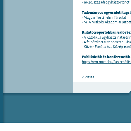
• 19-20. századi egyháztörténet
Tudományos egyesületi tags
• Magyar Történelmi Társulat
• MTA Miskolci Akadémiai Bizo
Kutatócsoportokban való rés
• A Katolikus Egyház zsinatai 
• A felnőttkori autonóm tanulá
• Közép-Európa és a Közép-euró
Publikációk és konferenciák:
https://vm.mtmt.hu//search/s
< Vissza