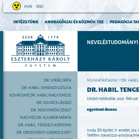
HUN
•
ENG
INTÉZETÜNK
ANDRAGÓGIAI ÉS KÖZMŰV. TSZ
PEDAGÓGIA TA
|
|
NEVELÉSTUDOMÁNYI 
DR. VIRÁG IRÉN
MUNKATÁRSAINK
DR. HABI
>
DR. HABIL. SIMÁNDI SZILVIA
DR. HABIL. TENG
KOVÁCSNÉ DR. HABIL NAGY EMESE
Utolsó módosítás: 2021. február
DR. KOVÁCS LÁSZLÓ
egyetemi docens
DR. MOGYORÓSI ZSOLT
NAGYNÉ DR. KLUJBER MÁRTA
DR. HABIL. TENGELY ADRIENN
Iroda: ÉK épület, II. emelet, 215.
DR. ORGOVÁNYI-GAJDOS JUDIT
Telefon: (0636)520-400/3047me