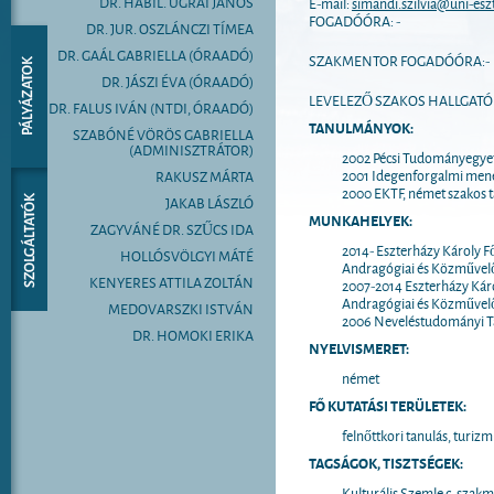
DR. HABIL. UGRAI JÁNOS
E-mail:
simandi.szilvia@uni-esz
FOGADÓÓRA: -
DR. JUR. OSZLÁNCZI TÍMEA
DR. GAÁL GABRIELLA (ÓRAADÓ)
SZAKMENTOR FOGADÓÓRA:-
DR. JÁSZI ÉVA (ÓRAADÓ)
LEVELEZŐ SZAKOS HALLGATÓ
DR. FALUS IVÁN (NTDI, ÓRAADÓ)
TANULMÁNYOK:
SZABÓNÉ VÖRÖS GABRIELLA
(ADMINISZTRÁTOR)
2002 Pécsi Tudományegyet
2001 Idegenforgalmi mene
RAKUSZ MÁRTA
2000 EKTF, német szakos 
JAKAB LÁSZLÓ
MUNKAHELYEK:
ZAGYVÁNÉ DR. SZŰCS IDA
2014- Eszterházy Károly Fő
HOLLÓSVÖLGYI MÁTÉ
Andragógiai és Közművelőd
KENYERES ATTILA ZOLTÁN
2007-2014 Eszterházy Káro
Andragógiai és Közművelő
MEDOVARSZKI ISTVÁN
2006 Neveléstudományi Ta
DR. HOMOKI ERIKA
NYELVISMERET:
német
FŐ KUTATÁSI TERÜLETEK:
felnőttkori tanulás, turizm
TAGSÁGOK, TISZTSÉGEK:
Kulturális Szemle c. szakma