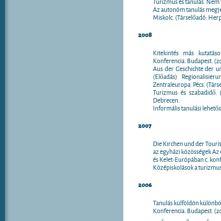
Turizmus és tanulás. Nem f
Az autonóm tanulás megjele
Miskolc. (Társelőadó: Herp
2008
Kitekintés más kutatás
Konferencia. Budapest. (2
Aus der Geschichte der u
(Előadás) Regionalisier
Zentraleuropa. Pécs. (Társe
Turizmus és szabadidő. 
Debrecen.
Informális tanulási lehető
2007
Die Kirchen und der Touri
az egyházi közösségek Az 
és Kelet-Európában c. konf
Középiskolások a turizmus
2006
Tanulás külföldön különb
Konferencia. Budapest. (2