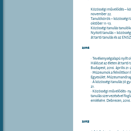
Közösségi művelődés – kö
november 22.
Tanulókörök – közösségi ta
október 11-13.
Közösségi tanulás tanulók
Nyitott tanulás – közösség
át tartó tanulás és az ENSZ
2016
• Tevékenységalapú nyílt o
Hálózat az életen át tartó 
Budapest, 2016. április 21-
• Múzeumok a felnőttkori
Egyesület. Múzeumandragó
• A közösségi tanulás jó 
21.
• Közösségi művelődés- nyí
tanulás szervezésével fog
emlékére. Debrecen, 2016. 
2015