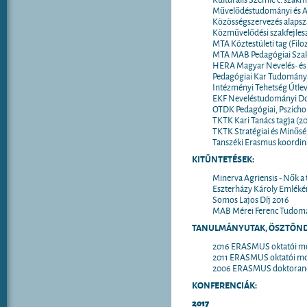
Művelődéstudományi és An
Közösségszervezés alapsz
Közművelődési szakfejlesz
MTA Köztestületi tag (Filo
MTA MAB Pedagógiai Szakb
HERA Magyar Nevelés- és O
Pedagógiai Kar Tudományos
Intézményi Tehetség Útlev
EKF Neveléstudományi Dokt
OTDK Pedagógiai, Pszichol
TKTK Kari Tanács tagja (2
TKTK Stratégiai és Minőség
Tanszéki Erasmus koordin
KITÜNTETÉSEK:
Minerva Agriensis - Nők a
Eszterházy Károly Emléké
Somos Lajos Díj 2016
MAB Mérei Ferenc Tudomá
TANULMÁNYUTAK, ÖSZTÖND
2016 ERASMUS oktatói mob
2011 ERASMUS oktatói mobi
2006 ERASMUS doktorandus
KONFERENCIÁK:
2017