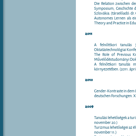
Die Relation zwischen d
Symposium, Geschichte de
Szlovákia. (társelőadó: dr
Autonomes Lernen als ein
Theory and Practice in Educ
2011
A felnőttkori tanulás 
Oktatástechnológiai Konfere
The Role of Previous K
Művelődéstudományi Doktor
A felnőttkori tanulás m
környezetében. (2011. ápril
2010
Gender-Kontraste in dem 
deutschen Forschungen. XI
2009
Tanulási lehetőségek a tu
november 20.)
Turizmus lehetőségei az é
november 11.)