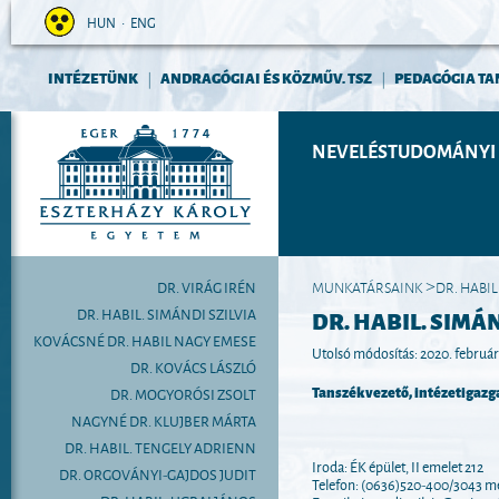
HUN
•
ENG
INTÉZETÜNK
ANDRAGÓGIAI ÉS KÖZMŰV. TSZ
PEDAGÓGIA TA
|
|
NEVELÉSTUDOMÁNYI 
DR. VIRÁG IRÉN
MUNKATÁRSAINK
DR. HABIL
>
DR. HABIL. SIMÁNDI SZILVIA
DR. HABIL. SIMÁ
KOVÁCSNÉ DR. HABIL NAGY EMESE
Utolsó módosítás: 2020. február
DR. KOVÁCS LÁSZLÓ
Tanszékvezető, intézetigazg
DR. MOGYORÓSI ZSOLT
NAGYNÉ DR. KLUJBER MÁRTA
DR. HABIL. TENGELY ADRIENN
Iroda: ÉK épület, II emelet 212
DR. ORGOVÁNYI-GAJDOS JUDIT
Telefon: (0636)520-400/3043 me