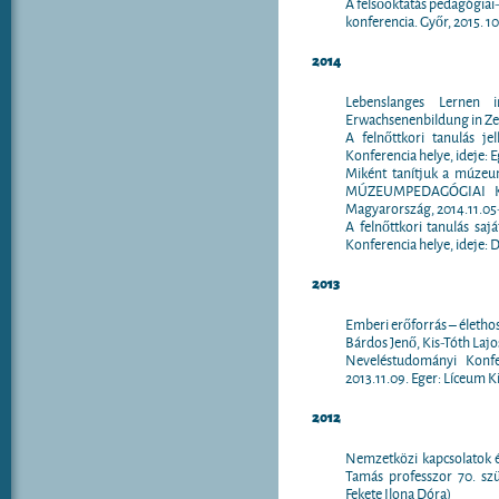
A felsőoktatás pedagógiai-
konferencia. Győr, 2015. 1
2014
Lebenslanges Lernen 
Erwachsenenbildung in Zen
A felnőttkori tanulás j
Konferencia helye, ideje: 
Miként tanítjuk a múzeu
MÚZEUMPEDAGÓGIAI KONF
Magyarország, 2014.11.05-
A felnőttkori tanulás sa
Konferencia helye, ideje:
2013
Emberi erőforrás – élethos
Bárdos Jenő, Kis-Tóth Lajos
Neveléstudományi Konfer
2013.11.09. Eger: Líceum Ki
2012
Nemzetközi kapcsolatok és
Tamás professzor 70. szü
Fekete Ilona Dóra)