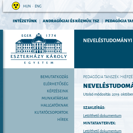
HUN
•
ENG
INTÉZETÜNK
ANDRAGÓGIAI ÉS KÖZMŰV. TSZ
PEDAGÓGIA TA
|
|
NEVELÉSTUDOMÁNYI 
BEMUTATKOZÁS
PEDAGÓGIA TANSZÉK
KÉPZÉ
>
ELÉRHETŐSÉG
NEVELÉSTUDOM
KÉPZÉSEINK
Utolsó módosítás: 2019. október
MUNKATÁRSAK
HALLGATÓKNAK
SZAKLEÍRÁS:
KUTATÓCSOPORTOK
Letölthető dokumentum
HÍREK
MINTATANTERVEK:
Letölthető dokumentum