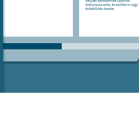
helyzet kérdéseinek szakmai
diskurzusa adta, és ezúttal is nagy
érdeklődés övezte.