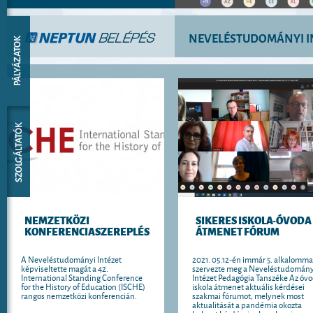
NEVELÉSTUDOMÁNYI I
NEMZETKÖZI
SIKERES ISKOLA-ÓVODA
KONFERENCIASZEREPLÉS
ÁTMENET FÓRUM
A Neveléstudományi Intézet
2021. 05.12-én immár 5. alkalomma
képviseltette magát a 42.
szervezte meg a Neveléstudomány
International Standing Conference
Intézet Pedagógia Tanszéke Az óv
for the History of Education (ISCHE)
iskola átmenet aktuális kérdései
rangos nemzetközi konferencián.
szakmai fórumot, melynek most
aktualitását a pandémia okozta