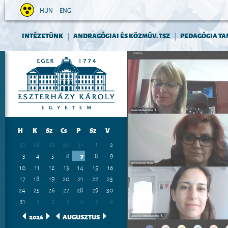
HUN
•
ENG
INTÉZETÜNK
ANDRAGÓGIAI ÉS KÖZMŰV. TSZ
PEDAGÓGIA TA
|
|
H
K
Sz
Cs
P
Sz
V
27
28
29
30
31
1
2
3
4
5
6
7
8
9
10
11
12
13
14
15
16
17
18
19
20
21
22
23
24
25
26
27
28
29
30
31
1
2
3
4
5
6
2026
AUGUSZTUS